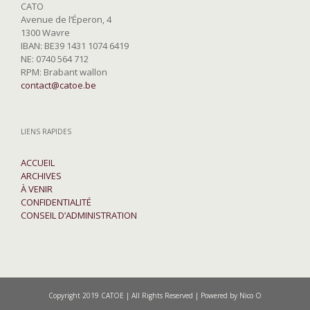
CATO
Avenue de l’Éperon, 4
1300 Wavre
IBAN: BE39 1431 1074 6419
NE: 0740 564 712
RPM: Brabant wallon
contact@catoe.be
LIENS RAPIDES
ACCUEIL
ARCHIVES
À VENIR
CONFIDENTIALITÉ
CONSEIL D’ADMINISTRATION
Copyright 2019 CATOE | All Rights Reserved | Powered by Nico O