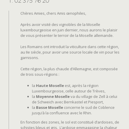
T: 02 375 76 20
Chères Amies, chers Amis œnophiles,
Après avoir visité des vignobles de la Moselle
luxembourgeoise en juin dernier, nous aurons le plaisir
de vous présenter le terroir de la Moselle allemande.
Les Romains ont introduit la viticulture dans cette région,
au IIe siècle, pour avoir une source locale de vin pour les
garnisons.
Cette région, la plus chaude d’Allemagne, est composée
de trois sous-régions :
la
Haute Moselle
est, après la région
Luxembourgeoise, celle autour de Trèves,
la
Moyenne Moselle
va du village de Zell à celui
de Schweich avec Bernkastel et Piesport,
la
Basse Moselle
concerne le sud de Coblence
jusqu’à la confluence avec le Rhin.
En fonction des zones, le sol est constitué d’ardoises, de
schistes bleus et gris. L’ardoise emmagasine la chaleur