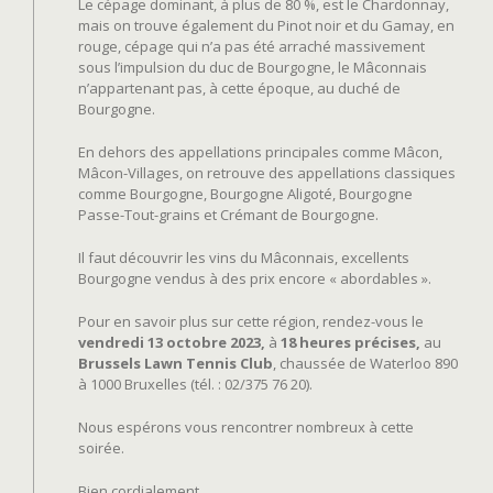
Le cépage dominant, à plus de 80 %, est le Chardonnay,
mais on trouve également du Pinot noir et du Gamay, en
rouge, cépage qui n’a pas été arraché massivement
sous l’impulsion du duc de Bourgogne, le Mâconnais
n’appartenant pas, à cette époque, au duché de
Bourgogne.
En dehors des appellations principales comme Mâcon,
Mâcon-Villages, on retrouve des appellations classiques
comme Bourgogne, Bourgogne Aligoté, Bourgogne
Passe-Tout-grains et Crémant de Bourgogne.
Il faut découvrir les vins du Mâconnais, excellents
Bourgogne vendus à des prix encore « abordables ».
Pour en savoir plus sur cette région, rendez-vous le
vendredi 13 octobre 2023,
à
18 heures précises,
au
Brussels Lawn Tennis Club
, chaussée de Waterloo 890
à 1000 Bruxelles (tél. : 02/375 76 20).
Nous espérons vous rencontrer nombreux à cette
soirée.
Bien cordialement,