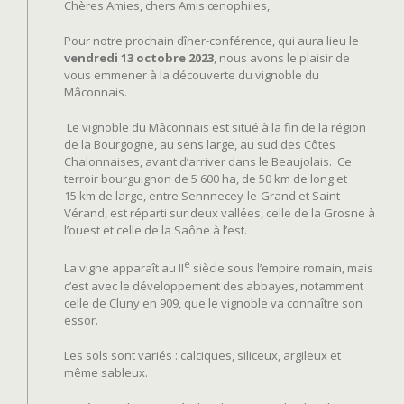
Chères Amies, chers Amis œnophiles,
Pour notre prochain dîner-conférence, qui aura lieu le
vendredi 13 octobre 2023
, nous avons le plaisir de
vous emmener à la découverte du vignoble du
Mâconnais.
Le vignoble du Mâconnais est situé à la fin de la région
de la Bourgogne, au sens large, au sud des Côtes
Chalonnaises, avant d’arriver dans le Beaujolais.
Ce
terroir bourguignon de 5 600 ha, de 50 km de long et
15 km de large, entre Sennnecey-le-Grand et Saint-
Vérand, est réparti sur deux vallées, celle de la Grosne à
l’ouest et celle de la Saône à l’est.
e
La vigne apparaît au II
siècle sous l’empire romain, mais
c’est avec le développement des abbayes, notamment
celle de Cluny en 909, que le vignoble va connaître son
essor.
Les sols sont variés : calciques, siliceux, argileux et
même sableux.