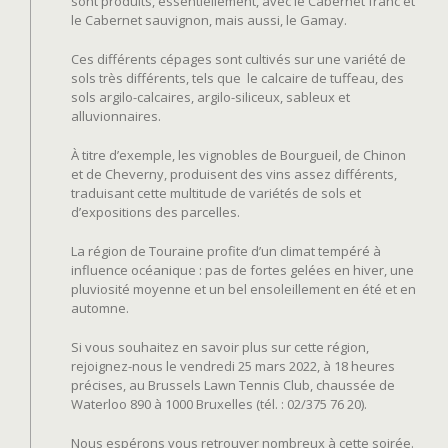
sont produits, essentiellement, avec le Cabernet franc et
le Cabernet sauvignon, mais aussi, le Gamay.
Ces différents cépages sont cultivés sur une variété de
sols très différents, tels que le calcaire de tuffeau, des
sols argilo-calcaires, argilo-siliceux, sableux et
alluvionnaires.
À titre d’exemple, les vignobles de Bourgueil, de Chinon
et de Cheverny, produisent des vins assez différents,
traduisant cette multitude de variétés de sols et
d’expositions des parcelles.
La région de Touraine profite d’un climat tempéré à
influence océanique : pas de fortes gelées en hiver, une
pluviosité moyenne et un bel ensoleillement en été et en
automne.
Si vous souhaitez en savoir plus sur cette région,
rejoignez-nous le vendredi 25 mars 2022, à 18 heures
précises, au Brussels Lawn Tennis Club, chaussée de
Waterloo 890 à 1000 Bruxelles (tél. : 02/375 76 20).
Nous espérons vous retrouver nombreux à cette soirée.