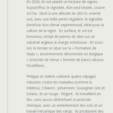
En 2020, ils ont planté un hectare de vignes.
Aujourd’hui, le vignoble, d’un seul tenant, couvre
4,5 ha.
Situé à une altitude de 260 m, orienté
sud, avec une belle pente régulière, le vignoble
bénéficie d’un climat septentrional, idéal pour la
culture de la vigne.
En surface, le sol est
limoneux, rempli de pierres de silex sur un
substrat argileux à charge schisteuse.
En sous-
sol, le terrain se situe sur la « formation de
Vaals », anciennement dénommée en Belgique
« Smectite de Herve » formée de bancs siliceux
fossilifères.
Philippe et Valérie cultivent quatre cépages
robustes contre les maladies (comme le
mildiou), 3 blancs : Johanniter, Souvignier Gris et
Solaris, et un rouge : Régent.
Ils travaillent en
Bio, sans aucun désherbant ni pesticide
chimique, avec un enherbement des sols et un
travail mécanique des rangs.
Ils produisent des