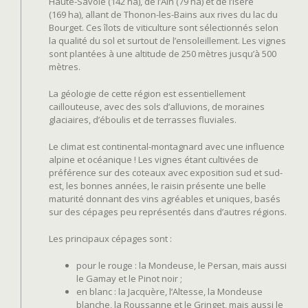
Haute-Savoie (142 ha), de l’Ain (79 ha) et de l’Isère
(169 ha), allant de Thonon-les-Bains aux rives du lac du
Bourget. Ces îlots de viticulture sont sélectionnés selon
la qualité du sol et surtout de l’ensoleillement. Les vignes
sont plantées à une altitude de 250 mètres jusqu’à 500
mètres.
La géologie de cette région est essentiellement
caillouteuse, avec des sols d’alluvions, de moraines
glaciaires, d’éboulis et de terrasses fluviales.
Le climat est continental-montagnard avec une influence
alpine et océanique ! Les vignes étant cultivées de
préférence sur des coteaux avec exposition sud et sud-
est, les bonnes années, le raisin présente une belle
maturité donnant des vins agréables et uniques, basés
sur des cépages peu représentés dans d’autres régions.
Les principaux cépages sont :
pour le rouge : la Mondeuse, le Persan, mais aussi
le Gamay et le Pinot noir ;
en blanc : la Jacquère, l’Altesse, la Mondeuse
blanche, la Roussanne et le Gringet, mais aussi le